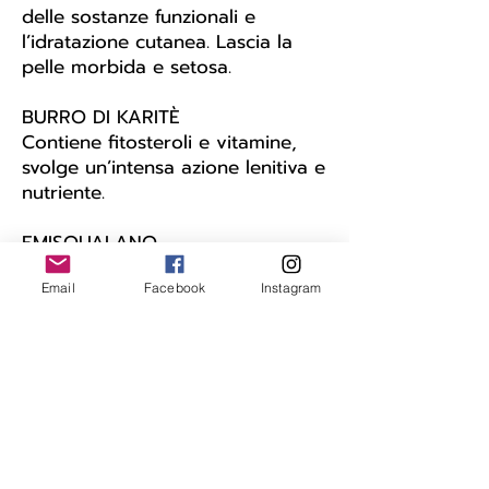
delle sostanze funzionali e
l’idratazione cutanea. Lascia la
pelle morbida e setosa.
BURRO DI KARITÈ
Contiene fitosteroli e vitamine,
svolge un’intensa azione lenitiva e
nutriente.
EMISQUALANO
Emolliente innovativo e leggero
derivato dalla canna da zucchero,
Email
Facebook
Instagram
ha un alto profilo sensoriale che
dona alla pelle una sensazione
vellutata.
ESTRATTO DI ALOE
Ha un’azione idratante,
rigenerante, lenitiva e anti-age.