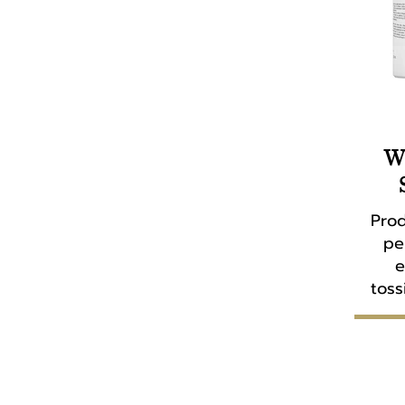
W
Prod
pe
e
toss