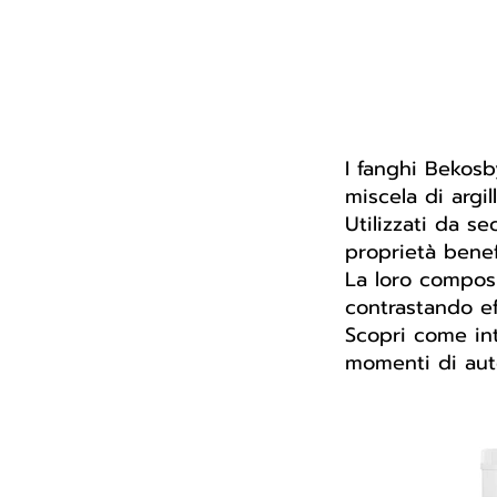
I fanghi Bekosb
miscela di argil
Utilizzati da s
proprietà benefi
La loro composi
contrastando ef
Scopri come int
momenti di aut