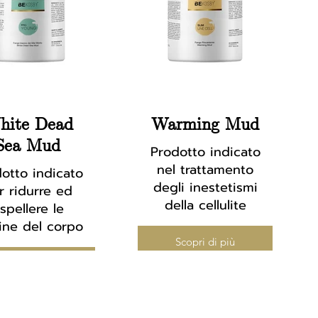
hite Dead
Warming Mud
Sea Mud
Prodotto indicato
nel trattamento
otto indicato
degli inestetismi
r ridurre ed
della cellulite
spellere le
ine del corpo
Scopri di più
Scopri di più